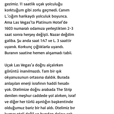
gezimiz. 11 saatlik uçak yolculuğu 
korktuğum gibi zorlu geçmedi. Canım 
L.’cığım harikaydı yolculuk boyunca. 
Ama Las Vegas’ta Platinum Hotel’de 
1603 numaralı odamıza yerleştikten 2-3 
saat sonra herşey değişti. Nazar değdim 
galiba. Şu anda saat 1:47 ve L. 3 saattir 
uyanık. Korkunç çığlıklarla uyandı. 
Buranın saatine hemen alışamadı tabii.
Uçak Las Vegas’a doğru alçalırken 
görüntü inanılmazdı. Tam bir ışık 
okyanusunun ortasına daldık. Burada 
anlaşılan enerji israfının haddi hesabı 
yok. Otelimize doğru arabada The Strip 
denilen meşhur caddede yol alırken, israf 
ve diğer her türlü aşırılığın başkentinde 
olduğumuz bariz bir hal aldı. Otelimiz bır 
kumar oteli değil ve bundan dolayı çok 