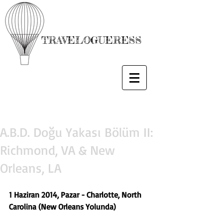
TRAVELOGUERESS
A.B.D. Doğu Yakası Bölüm II:
Richmond, VA & New
Orleans, LA
1 Haziran 2014, Pazar - Charlotte, North 
Carolina (New Orleans Yolunda)