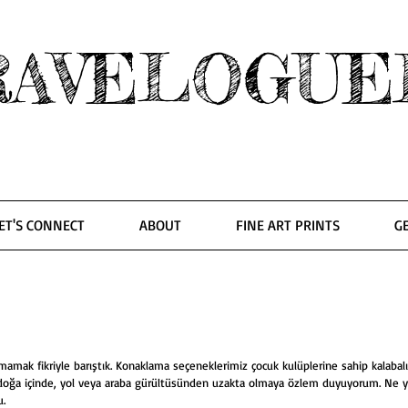
RAVELOGUE
ET'S CONNECT
ABOUT
FINE ART PRINTS
G
mamak fikriyle barıştık. Konaklama seçeneklerimiz çocuk kulüplerine sahip kalabalık 
az doğa içinde, yol veya araba gürültüsünden uzakta olmaya özlem duyuyorum. Ne ya
u.