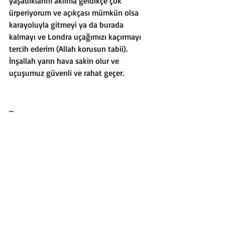
yaşadıklarım aklıma geldikçe çok 
ürperiyorum ve açıkçası mümkün olsa 
karayoluyla gitmeyi ya da burada 
kalmayı ve Londra uçağımızı kaçırmayı 
tercih ederim (Allah korusun tabii). 
İnşallah yarın hava sakin olur ve 
uçuşumuz güvenli ve rahat geçer.
...
Kenya'da son gece... Noel günü olduğu 
için ve Kitcheche Kampı’nın tüm 
misafirleri tüm öğünleri aynı masada hep 
bir arada yediği için bu akşam Noel 
yemeği özel hazırlanmıştı. Asıl yazmak 
istediğim, Noel'e özel olarak kampın 
Masai çalışanlarının geleneksel kırmızı 