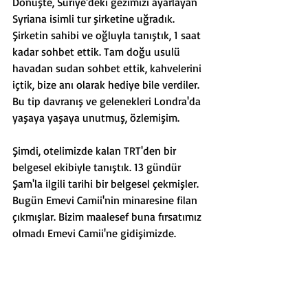
Dönüşte, Suriye'deki gezimizi ayarlayan 
Syriana isimli tur şirketine uğradık. 
Şirketin sahibi ve oğluyla tanıştık, 1 saat 
kadar sohbet ettik. Tam doğu usulü 
havadan sudan sohbet ettik, kahvelerini 
içtik, bize anı olarak hediye bile verdiler. 
Bu tip davranış ve gelenekleri Londra'da 
yaşaya yaşaya unutmuş, özlemişim.
Şimdi, otelimizde kalan TRT'den bir 
belgesel ekibiyle tanıştık. 13 gündür 
Şam'la ilgili tarihi bir belgesel çekmişler. 
Bugün Emevi Camii'nin minaresine filan 
çıkmışlar. Bizim maalesef buna fırsatımız 
olmadı Emevi Camii'ne gidişimizde.
Bugün de hava çok güzel, açık ve 
güneşliydi Şam'da. Bu hava koşulları 
içinde şehir tabii ilk geldiğimizdeki sisli 