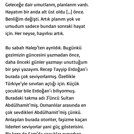
Geleceğe dair umutlarım, planlarım vardı. 
Hayatım bir anda alt üst oldu [...] önce. 
Benliğim değişti. Artık planım yok ve 
umudum sadece bundan sonraki hayat 
için. Her neyse, hayırlısı artık.
Bu sabah Halep'ten ayrıldık. Bugünkü 
gezimizin güncesini yazmadan önce, 
daha önceki günler yazmayı unuttuğum 
bir şeyi yazayım. Recep Tayyip Erdoğan’ı 
burada çok seviyorlarmış. Özellikle 
Türkiye’yle sınırları açtığı için. Küçük 
çocuklar bile Erdoğan’ı biliyormuş. 
Buradaki takma adı 3'üncü Sultan 
Abdülhamit’miş. Osmanlılar arasında en 
çok sevdikleri Abdülhamit’miş çünkü. 
Anlaşılan burada otoriter, faşizme kaçan 
liderleri seviyorlar yani güç gösterisini. 
Bir kere de Şam'da çocuklar oynarken 