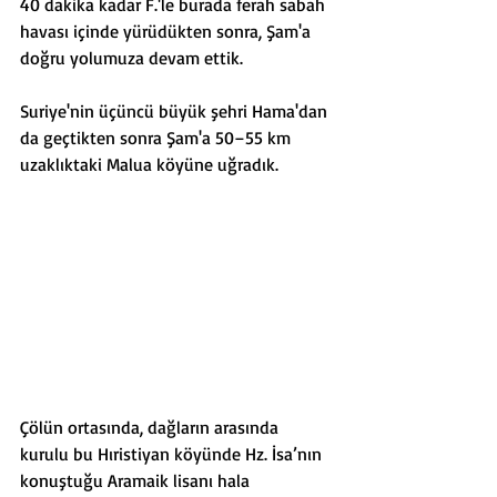
40 dakika kadar F.'le burada ferah sabah 
havası içinde yürüdükten sonra, Şam'a 
doğru yolumuza devam ettik. 
Suriye'nin üçüncü büyük şehri Hama'dan 
da geçtikten sonra Şam'a 50–55 km 
uzaklıktaki Malua köyüne uğradık. 
Çölün ortasında, dağların arasında 
kurulu bu Hıristiyan köyünde Hz. İsa’nın 
konuştuğu Aramaik lisanı hala 