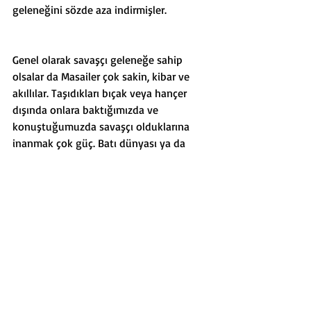
geleneğini sözde aza indirmişler. 
Genel olarak savaşçı geleneğe sahip 
olsalar da Masailer çok sakin, kibar ve 
akıllılar. Taşıdıkları bıçak veya hançer 
dışında onlara baktığımızda ve 
konuştuğumuzda savaşçı olduklarına 
inanmak çok güç. Batı dünyası ya da 
şehir insanından çok daha sakin ve 
barışçıl gözüküyorlar. 
Bazıları hayvan sürülerine çok 
bağlanırmış ve çok fakir olmalarına ve 
yüzlerce hayvanları olmasına rağmen, 
onları çok sevdikleri için bunları yemez 
veya satmaz ve hayvanlar kuraklıkta 
telef olunca kabile mensupları veya 