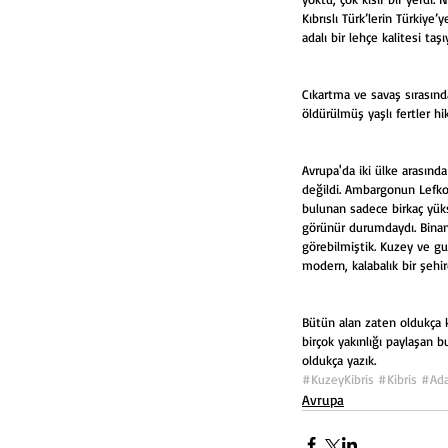
Kıbrıslı Türk’lerin Türkiye
adalı bir lehçe kalitesi taşı
Cıkartma ve savaş sırasın
öldürülmüş yaşlı fertler hik
Avrupa'da iki ülke arasınd
değildi. Ambargonun Lefkoşa
bulunan sadece birkaç yükse
görünür durumdaydı. Binanı
görebilmiştik. Kuzey ve gu
modern, kalabalık bir şehi
Bütün alan zaten oldukça k
birçok yakınlığı paylaşan
oldukça yazık.
#KuzeyKibris
#Kibris
#Ad
Avrupa