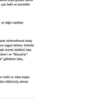
çok farklı ve kesinlikle 
ve diğer taraftan 
larak nitelendirmek kolay 
in en uygun kelime. Sehirde 
aki mermi delikleri hala 
rıs’ı ve “Nicosia’yı” 
ia” gökdelen dolu, 
nı tarihi ve daha başka 
ünden bölünmüş olması 