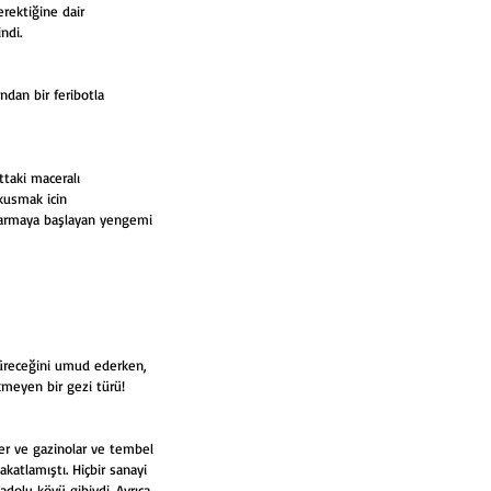
rektiğine dair 
ndi. 
ndan bir feribotla 
ttaki maceralı 
kusmak icin 
ıkarmaya başlayan yengemi 
ötüreceğini umud ederken, 
ekmeyen bir gezi türü! 
ler ve gazinolar ve tembel 
katlamıştı. Hiçbir sanayi 
dolu köyü gibiydi. Ayrıca 