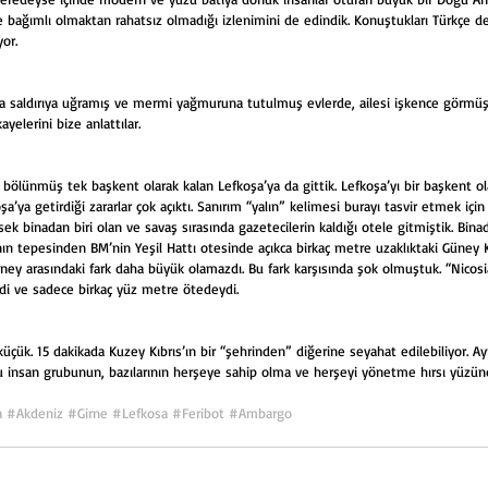
’ye bağımlı olmaktan rahatsız olmadığı izlenimini de edindik. Konuştukları Türkçe de 
yor. 
da saldırıya uğramış ve mermi yağmuruna tutulmuş evlerde, ailesi işkence görmüş 
ayelerini bize anlattılar. 
a bölünmüş tek başkent olarak kalan Lefkoşa’ya da gittik. Lefkoşa’yı bir başkent o
’ya getirdiği zararlar çok açıktı. Sanırım “yalın” kelimesi burayı tasvir etmek iç
k binadan biri olan ve savaş sırasında gazetecilerin kaldığı otele gitmiştik. Binad
n tepesinden BM’nin Yeşil Hattı otesinde açıkca birkaç metre uzaklıktaki Güney Kıb
ney arasındaki fark daha büyük olamazdı. Bu fark karşısında şok olmuştuk. “Nicos
rdi ve sadece birkaç yüz metre ötedeydi. 
üçük. 15 dakikada Kuzey Kıbrıs’ın bir “şehrinden” diğerine seyahat edilebiliyor. Ay
 bu insan grubunun, bazılarının herşeye sahip olma ve herşeyi yönetme hırsı yüz
a
#Akdeniz
#Girne
#Lefkosa
#Feribot
#Ambargo