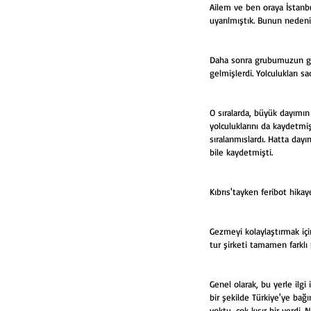
Ailem ve ben oraya İstanbu
uyarılmıştık. Bunun nedeni
Daha sonra grubumuzun geri
gelmişlerdi. Yolculukları 
O sıralarda, büyük dayımın
yolculuklarını da kaydetmi
sıralanmıslardı. Hatta day
bile kaydetmişti. 
Kıbrıs'tayken feribot hika
Gezmeyi kolaylaştırmak içi
tur şirketi tamamen farklı 
Genel olarak, bu yerle ilgi
bir şekilde Türkiye'ye bağ
yoktu, çok kısır bir yerdi