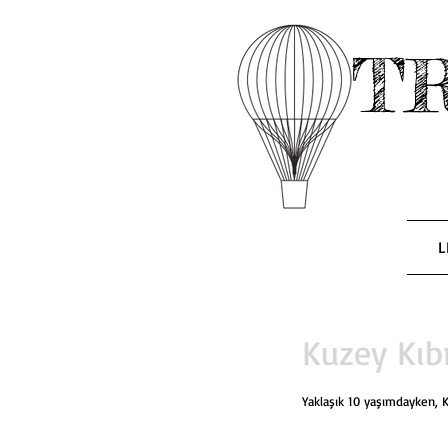
T
L
Kuzey Kıb
Yaklaşık 10 yaşımdayken, Kuz