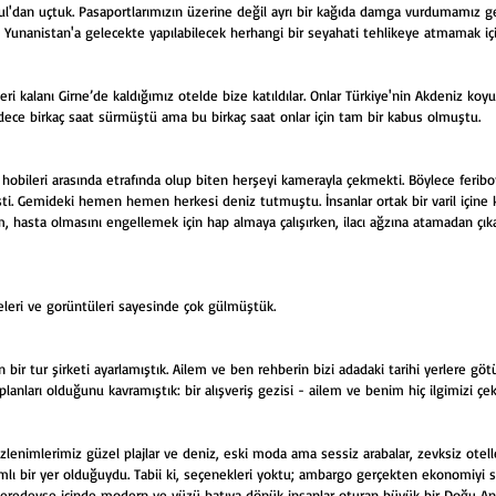
l'dan uçtuk. Pasaportlarımızın üzerine değil ayrı bir kağıda damga vurdumamız ge
 Yunanistan'a gelecekte yapılabilecek herhangi bir seyahati tehlikeye atmamak içi
 kalanı Girne’de kaldığımız otelde bize katıldılar. Onlar Türkiye'nin Akdeniz koyu
sadece birkaç saat sürmüştü ama bu birkaç saat onlar için tam bir kabus olmuştu. 
 hobileri arasında etrafında olup biten herşeyi kamerayla çekmekti. Böylece feribo
şti. Gemideki hemen hemen herkesi deniz tutmuştu. İnsanlar ortak bir varil içine 
ım, hasta olmasını engellemek için hap almaya çalışırken, ilacı ağzına atamadan ç
yeleri ve gorüntüleri sayesinde çok gülmüştük. 
n bir tur şirketi ayarlamıştık. Ailem ve ben rehberin bizi adadaki tarihi yerlere g
planları olduğunu kavramıştık: bir alışveriş gezisi - ailem ve benim hiç ilgimizi ç
 izlenimlerimiz güzel plajlar ve deniz, eski moda ama sessiz arabalar, zevksiz otel
ımlı bir yer olduğuydu. Tabii ki, seçenekleri yoktu; ambargo gerçekten ekonomiyi sa
. Neredeyse içinde modern ve yüzü batıya dönük insanlar oturan büyük bir Doğu Ana