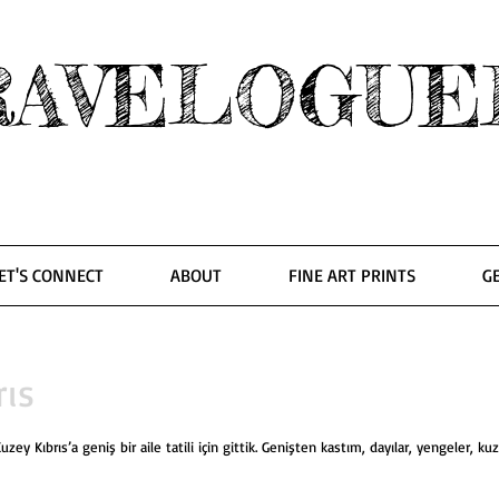
RAVELOGUE
ET'S CONNECT
ABOUT
FINE ART PRINTS
G
rıs
ey Kıbrıs’a geniş bir aile tatili için gittik. Genişten kastım, dayılar, yengeler, kuz